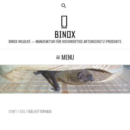
Skip
to
content
BINOX WILDLIFE — MANUFAKTUR FÜR HOCHWERTIGE ARTENSCHUTZ-PRODUKTE
MENU
START
/
IGEL
/ IGEL-FUTTERHAUS